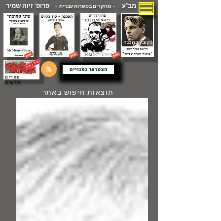
מב"ע
פרופ' זיוה שמיר
- מחקרים בספרות עברית -
( קובץ בהכנה )
הצטרפו כמנויים
ספרים
חדשים
תוצאות חיפוש באתר