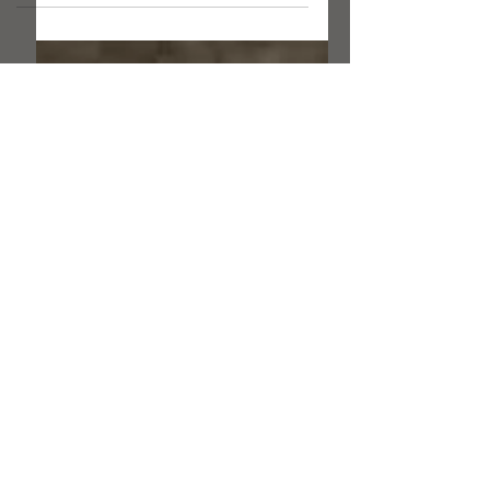
בזמן הקצר העומד לרשותי אומַר משהו על
ה"מרובעים" (או...