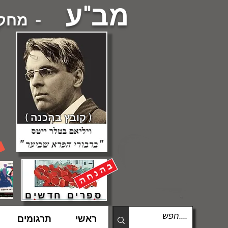
מב"ע
- מחקרי
( קובץ בהכנה )
ספרים חדשים
ראשי
תרגומים