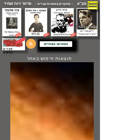
מב"ע
פרופ' זיוה שמיר
- מחקרים בספרות עברית -
( קובץ בהכנה )
הצטרפו כמנויים
ספרים
חדשים
תוצאות חיפוש באתר