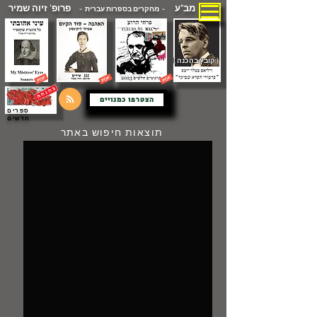
מב"ע
פרופ' זיוה שמיר
- מחקרים בספרות עברית -
( קובץ בהכנה )
הצטרפו כמנויים
ספרים
חדשים
תוצאות חיפוש באתר