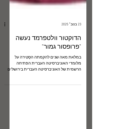
23 בנוב׳ 2025
הדוקטור וולטפרמד נעשה
"פרופסור גמור"
במלאת מאה שנים להקמתה הסָטִירה על
מלומדי האוניברסיטה העברית הפתיחה
הרשמית של האוניברסיטה העברית בירושלים
אירעה כידוע באביב 1925, באמפיתאטרון של
הר הצופים, במעמד קהל גדול ובהשתתפות
הרב הראשי אברהם- יצחק הכהן קוק, חיים
ויצמן, הלורד בלפור, הנציב העליון לארץ ישראל
סיר הרברט סמואל והמשורר חיים-נחמן
ביאליק. אחד-העם , שברוח משנתו (שהתמקדה
ברעיון "המרכז הרוחני") הוקמה האוניברסיטה