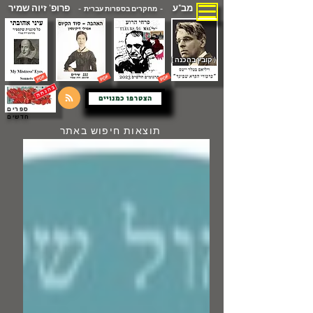
מב"ע
פרופ' זיוה שמיר
- מחקרים בספרות עברית -
( קובץ בהכנה )
הצטרפו כמנויים
ספרים
חדשים
תוצאות חיפוש באתר