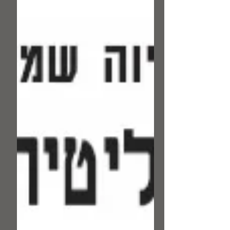
העברית, לא הגיע לטקס מחמת בריאותו
הלקויה, וביאליק שייצג אותו ואת השקפתו, אמר
בנאומו את המשפט מרטיט-הלב: