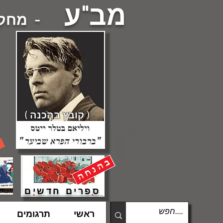
מב"ע
- מחקרי
( קובץ בהכנה )
ספרים חדשים
ראשי
תרגומים