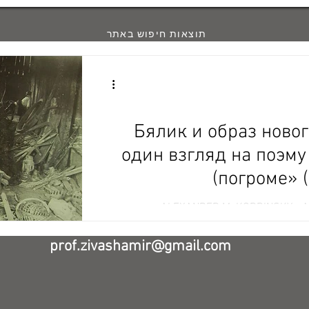
תוצאות חיפוש באתר
Бялик и образ новог
один взгляд на поэму
погроме» 
ALEXANDER M. KOBRINSKY - Алексан.
Кобринс פורסם: Слово писателя. 2002. — №3.— С.8-10.
(http://a
prof.zivashamir@gmail.com