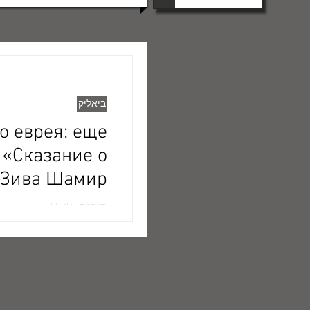
ביאליק
о еврея: еще
 «Сказание о
(Зива Шамир)
תורגם ע"י др М
кий
mkob113.ru/slovo/3/sl...